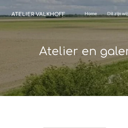
Ga
Home
Dit zijn wij
ATELIER VALKHOFF
direct
naar
de
hoofdinhoud
Atelier en gale