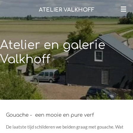
Ga
ATELIER VALKHOFF
direct
naar
de
hoofdinhoud
Atelier en galerie
Valkhoff
Gouache - een mooie en pure verf
De laatste tijd schilderen we beiden graag met gouache. Wat