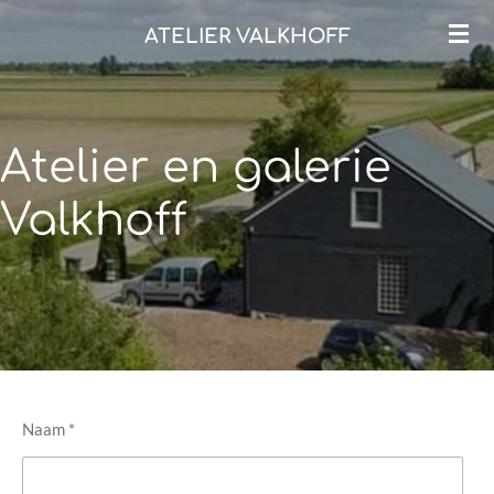
Ga
ATELIER VALKHOFF
direct
naar
de
hoofdinhoud
Atelier en galerie
Valkhoff
Naam *