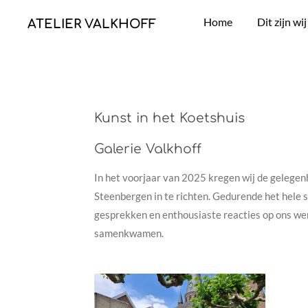
Ga
Home
Dit zijn wij
ATELIER VALKHOFF
direct
naar
de
hoofdinhoud
Kunst in het Koetshuis
Galerie Valkhoff
In het voorjaar van 2025 kregen wij de gelegenh
Steenbergen in te richten. Gedurende het hele s
gesprekken en enthousiaste reacties op ons wer
samenkwamen.