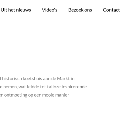
Uit het nieuws
Video's
Bezoek ons
Contact
l historisch koetshuis aan de Markt in
e nemen, wat leidde tot talloze inspirerende
 en ontmoeting op een mooie manier