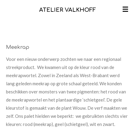
Ga
ATELIER VALKHOFF
direct
naar
de
hoofdinhoud
Meekrap
Voor een nieuw onderwerp zochten we naar een regionaal
streekproduct. We kwamen uit op de kleur rood van de
meekrapwortel. Zowel in Zeeland als West-Brabant werd
lang geleden meekrap op grote schaal geteeld. We konden
beschikken over monsters van twee pigmenten: het rood van
de meekrapwortel en het plantaardige ‘schietgeel’. De gele
kleurstof is gemaakt van de plant Wouw. De verf maakten we
zelf. Ons palet hielden we beperkt: we gebruikten slechts vier
kleuren: rood (meekrap), geel (schietgeel), wit en zwart.